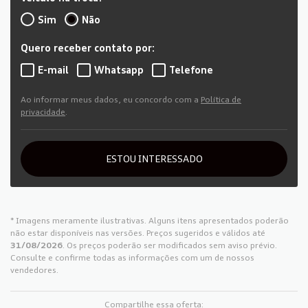
Sim
Não
Quero receber contato por:
E-mail
Whatsapp
Telefone
Ao informar meus dados, eu concordo com a
Política de
privacidade
.
ESTOU INTERESSADO
* Imagens meramente ilustrativas. Alguns itens apresentados poderão
não estar disponíveis nas versões. Preços sugeridos e válidos até
31/08/2026
. Os preços poderão ser modificados sem aviso prévio.
Consulte e confirme todas as informações com um de nossos
vendedores.
Compartilhe essa oferta: