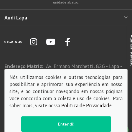
unidade abaixo:
Audi Lapa
Agendar
SIGA-NOS:
Endereço Matriz:
Av. Ermano Marchetti, 826 - Lapa -
São Paulo-SP
Nós utilizamos cookies e outras tecnologias para
possibilitar e aprimorar sua experiência em nosso
Sistema de informações de Créditos (SCR)
site, e ao continuar navegando em nossas páginas
Código de Conduta
você concorda com a coleta e uso de cookies. Para
saber mais, visite nossa
Política de Privacidade
.
© Copyright 2026
AutoForce - Todos os direitos reservados.
Entendi!
Política de privacidade
.