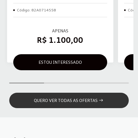
Código: 82A0714558
Códi
APENAS
R$ 1.100,00
ESTOU INTERESSADO
QUERO VER TODAS AS OFERTAS