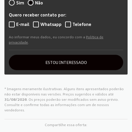
Sim
Não
Quero receber contato por:
E-mail
Whatsapp
Telefone
Ao informar meus dados, eu concordo com a
Política de
privacidade
.
ESTOU INTERESSADO
* Imagens meramente ilustrativas. Alguns itens apresentados poderão
não estar disponíveis nas versões. Preços sugeridos e válidos até
31/08/2026
. Os preços poderão ser modificados sem aviso prévio.
Consulte e confirme todas as informações com um de nossos
vendedores.
Compartilhe essa oferta: