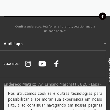
Confira endereços, telefones e horários, selecionando a
unidade abaixo:
Audi Lapa
Agendar
SIGA-NOS:
Endereço Matriz:
Av. Ermano Marchetti, 826 - Lapa -
São Paulo-SP
Nós utilizamos cookies e outras tecnologias para
possibilitar e aprimorar sua experiência em nosso
Sistema de informações de Créditos (SCR)
site, e ao continuar navegando em nossas páginas
Código de Conduta