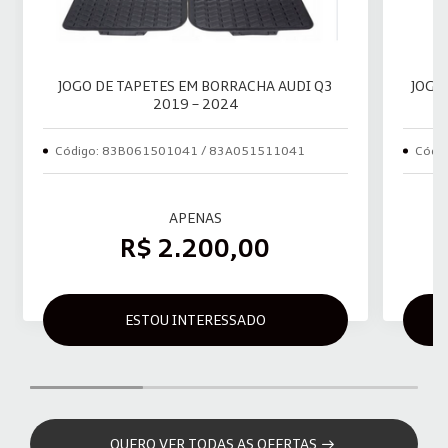
JOGO DE TAPETES EM BORRACHA AUDI Q3
JOGO
2019 – 2024
Código: 83B061501041 / 83A051511041
Códi
APENAS
R$ 2.200,00
ESTOU INTERESSADO
QUERO VER TODAS AS OFERTAS