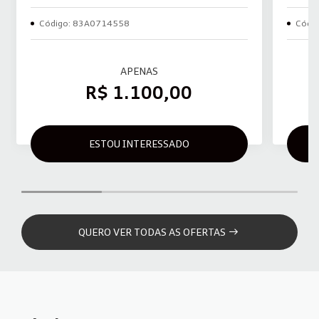
Código: 83A0714558
Códi
APENAS
R$ 1.100,00
ESTOU INTERESSADO
QUERO VER TODAS AS OFERTAS