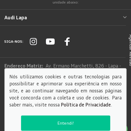
unidade abaixo:
Audi Lapa
Agendar
SIGA-NOS:
Endereço Matriz:
Av. Ermano Marchetti, 826 - Lapa -
São Paulo-SP
Nós utilizamos cookies e outras tecnologias para
possibilitar e aprimorar sua experiência em nosso
Sistema de informações de Créditos (SCR)
site, e ao continuar navegando em nossas páginas
Código de Conduta
você concorda com a coleta e uso de cookies. Para
saber mais, visite nossa
Política de Privacidade
.
© Copyright 2026
AutoForce - Todos os direitos reservados.
Entendi!
Política de privacidade
.