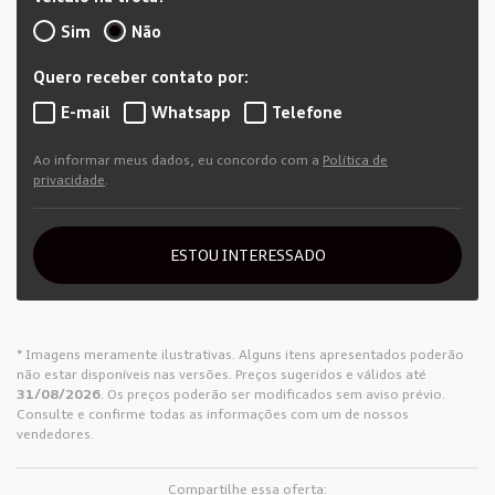
Sim
Não
Quero receber contato por:
E-mail
Whatsapp
Telefone
Ao informar meus dados, eu concordo com a
Política de
privacidade
.
ESTOU INTERESSADO
* Imagens meramente ilustrativas. Alguns itens apresentados poderão
não estar disponíveis nas versões. Preços sugeridos e válidos até
31/08/2026
. Os preços poderão ser modificados sem aviso prévio.
Consulte e confirme todas as informações com um de nossos
vendedores.
Compartilhe essa oferta: