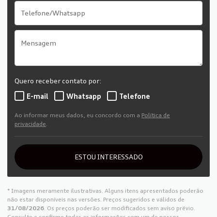
Quero receber contato por:
E-mail
Whatsapp
Telefone
Ao informar meus dados, eu concordo com a
Política de
privacidade
.
ESTOU INTERESSADO
* Imagens meramente ilustrativas. Alguns itens apresentados poderão
não estar disponíveis nas versões. Preços sugeridos e válidos de
31/08/2026
. Os preços poderão ser modificados sem aviso prévio.
Consulte e confirme todas as informações com um de nossos