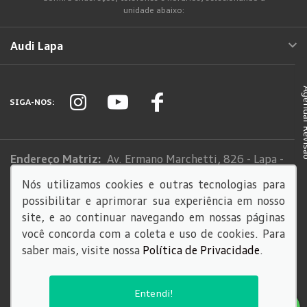
unidade abaixo:
Audi Lapa
Agendar
SIGA-NOS:
Endereço Matriz:
Av. Ermano Marchetti, 826 - Lapa -
São Paulo-SP
Nós utilizamos cookies e outras tecnologias para
possibilitar e aprimorar sua experiência em nosso
Sistema de informações de Créditos (SCR)
site, e ao continuar navegando em nossas páginas
Código de Conduta
você concorda com a coleta e uso de cookies. Para
saber mais, visite nossa
Política de Privacidade
.
© Copyright 2026
AutoForce - Todos os direitos reservados.
Entendi!
Política de privacidade
.