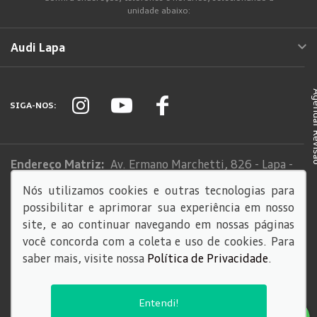
unidade abaixo:
Audi Lapa
Agendar
SIGA-NOS:
Endereço Matriz:
Av. Ermano Marchetti, 826 - Lapa -
São Paulo-SP
Nós utilizamos cookies e outras tecnologias para
possibilitar e aprimorar sua experiência em nosso
Sistema de informações de Créditos (SCR)
site, e ao continuar navegando em nossas páginas
Código de Conduta
você concorda com a coleta e uso de cookies. Para
saber mais, visite nossa
Política de Privacidade
.
© Copyright 2026
AutoForce - Todos os direitos reservados.
Entendi!
Política de privacidade
.