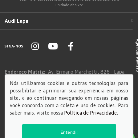
unidade abaixo:
Audi Lapa
Agendar
SIGA-NOS:
Endereço Matriz:
Av. Ermano Marchetti, 826 - Lapa -
São Paulo-SP
Nós utilizamos cookies e outras tecnologias para
possibilitar e aprimorar sua experiência em nosso
Sistema de informações de Créditos (SCR)
site, e ao continuar navegando em nossas páginas
Código de Conduta
você concorda com a coleta e uso de cookies. Para
saber mais, visite nossa
Política de Privacidade
.
© Copyright 2026
AutoForce - Todos os direitos reservados.
Entendi!
Política de privacidade
.