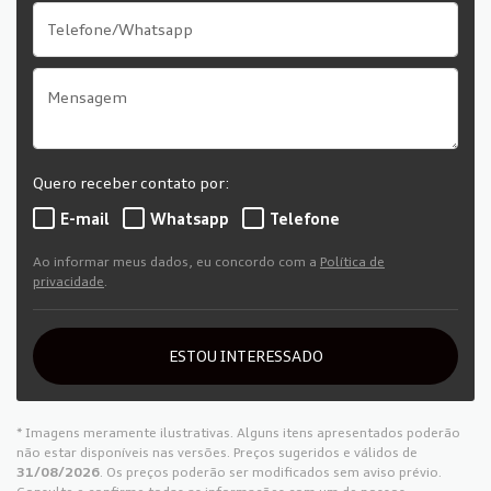
Quero receber contato por:
E-mail
Whatsapp
Telefone
Ao informar meus dados, eu concordo com a
Política de
privacidade
.
ESTOU INTERESSADO
* Imagens meramente ilustrativas. Alguns itens apresentados poderão
não estar disponíveis nas versões. Preços sugeridos e válidos de
31/08/2026
. Os preços poderão ser modificados sem aviso prévio.