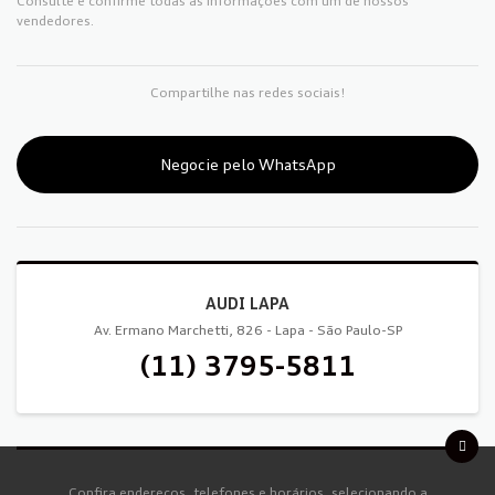
Consulte e confirme todas as informações com um de nossos
vendedores.
Compartilhe nas redes sociais!
Negocie pelo WhatsApp
AUDI LAPA
Av. Ermano Marchetti, 826 - Lapa - São Paulo-SP
(11) 3795-5811
Confira endereços, telefones e horários, selecionando a