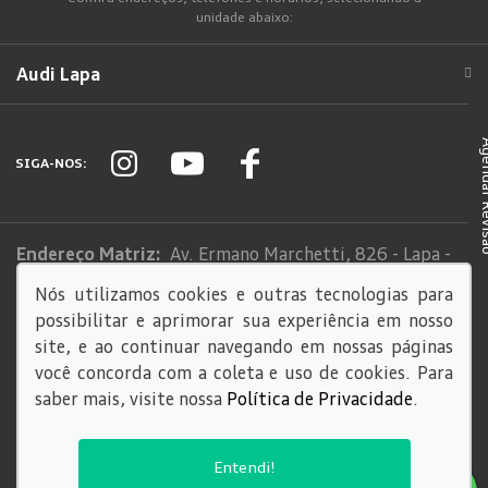
unidade abaixo:
Audi Lapa
Agendar
SIGA-NOS:
Endereço Matriz:
Av. Ermano Marchetti, 826 - Lapa -
São Paulo-SP
Nós utilizamos cookies e outras tecnologias para
possibilitar e aprimorar sua experiência em nosso
Sistema de informações de Créditos (SCR)
site, e ao continuar navegando em nossas páginas
Código de Conduta
você concorda com a coleta e uso de cookies. Para
saber mais, visite nossa
Política de Privacidade
.
© Copyright 2026
AutoForce - Todos os direitos reservados.
Entendi!
Política de privacidade
.