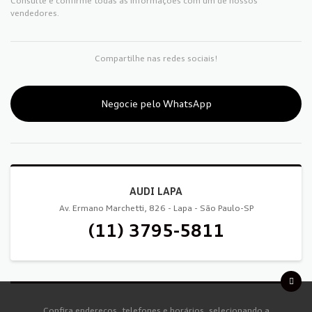
Consulte e confirme todas as informações com um de nossos
vendedores.
Compartilhe nas redes sociais!
Negocie pelo WhatsApp
AUDI LAPA
Av. Ermano Marchetti, 826 - Lapa - São Paulo-SP
(11) 3795-5811
Confira endereços, telefones e horários, selecionando a