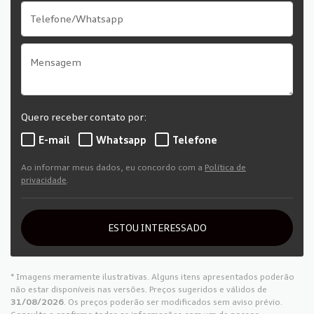
Quero receber contato por:
E-mail
Whatsapp
Telefone
Ao informar meus dados, eu concordo com a
Política de
privacidade
.
ESTOU INTERESSADO
* Imagens meramente ilustrativas. Alguns itens apresentados poderão
não estar disponíveis nas versões. Preços sugeridos e válidos de
31/08/2026
. Os preços poderão ser modificados sem aviso prévio.