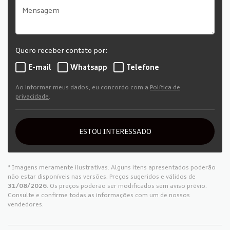
Quero receber contato por:
E-mail
Whatsapp
Telefone
Ao informar meus dados, eu concordo com a
Política de
privacidade
.
ESTOU INTERESSADO
* Imagens meramente ilustrativas. Alguns itens apresentados poderão
não estar disponíveis nas versões. Preços sugeridos e válidos de
31/08/2026
. Os preços poderão ser modificados sem aviso prévio.
Consulte e confirme todas as informações com um de nossos
vendedores.