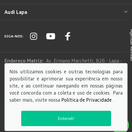
Audi Lapa
Agendar
SIGA-NOS:
Endereço Matriz:
Av. Ermano Marchetti, 826 - Lapa -
São Paulo-SP
Nós utilizamos cookies e outras tecnologias para
possibilitar e aprimorar sua experiência em nosso
Sistema de informações de Créditos (SCR)
site, e ao continuar navegando em nossas páginas
Código de Conduta
você concorda com a coleta e uso de cookies. Para
saber mais, visite nossa
Política de Privacidade
.
© Copyright 2026
AutoForce - Todos os direitos reservados.
Entendi!
Política de privacidade
.