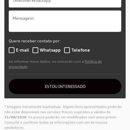
Quero receber contato por:
E-mail
Whatsapp
Telefone
Ao informar meus dados, eu concordo com a
Política de
privacidade
.
ESTOU INTERESSADO
* Imagens meramente ilustrativas. Alguns itens apresentados poderão
não estar disponíveis nas versões. Preços sugeridos e válidos de
31/08/2026
. Os preços poderão ser modificados sem aviso prévio.
Consulte e confirme todas as informações com um de nossos
vendedores.