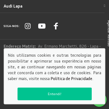
Audi Lapa
Agendar
SIGA-NOS:
Endereço Matriz:
Av. Ermano Marchetti, 826 - Lapa -
São Paulo-SP
Nós utilizamos cookies e outras tecnologias para
possibilitar e aprimorar sua experiência em nosso
Sistema de informações de Créditos (SCR)
site, e ao continuar navegando em nossas páginas
Código de Conduta
você concorda com a coleta e uso de cookies. Para
saber mais, visite nossa
Política de Privacidade
.
© Copyright 2026
AutoForce - Todos os direitos reservados.
Entendi!
Política de privacidade
.