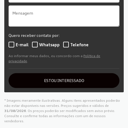
Quero receber contato por:
E-mail
Whatsapp
Telefone
Ao informar meus dados, eu concordo com a
Política de
privacidade
.
ESTOU INTERESSADO
* Imagens meramente ilustrativas. Alguns itens apresentados poderão
não estar disponíveis nas versões. Preços sugeridos e válidos de
31/08/2026
. Os preços poderão ser modificados sem aviso prévio.
Consulte e confirme todas as informações com um de nossos
vendedores.