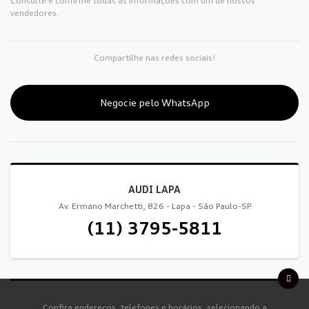
Consulte e confirme todas as informações com um de nossos
vendedores.
Compartilhe nas redes sociais!
Negocie pelo WhatsApp
AUDI LAPA
Av. Ermano Marchetti, 826 - Lapa - São Paulo-SP
(11) 3795-5811
Confira endereços, telefones e horários, selecionando a