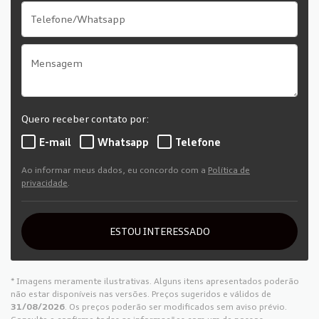
Quero receber contato por:
E-mail
Whatsapp
Telefone
Ao informar meus dados, eu concordo com a
Política de
privacidade
.
ESTOU INTERESSADO
* Imagens meramente ilustrativas. Alguns itens apresentados poderão
não estar disponíveis nas versões. Preços sugeridos e válidos de
31/08/2026
. Os preços poderão ser modificados sem aviso prévio.