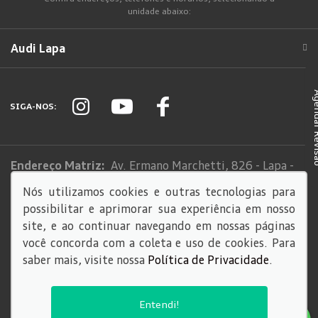
unidade abaixo:
Audi Lapa
Agendar
SIGA-NOS:
Endereço Matriz:
Av. Ermano Marchetti, 826 - Lapa -
São Paulo-SP
Nós utilizamos cookies e outras tecnologias para
possibilitar e aprimorar sua experiência em nosso
Sistema de informações de Créditos (SCR)
site, e ao continuar navegando em nossas páginas
Código de Conduta
você concorda com a coleta e uso de cookies. Para
saber mais, visite nossa
Política de Privacidade
.
© Copyright 2026
AutoForce - Todos os direitos reservados.
Entendi!
Política de privacidade
.