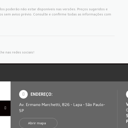
os poderão não estar disponíveis nas versões. Preços sugeridos e
os sem aviso prévio. Consulte e confirme todas as informações com
he nas redes sociais!
ENDEREÇO:
Av. Ermano Marchetti, 826 - Lapa - São Paulo-
SP
S
Abrir mapa