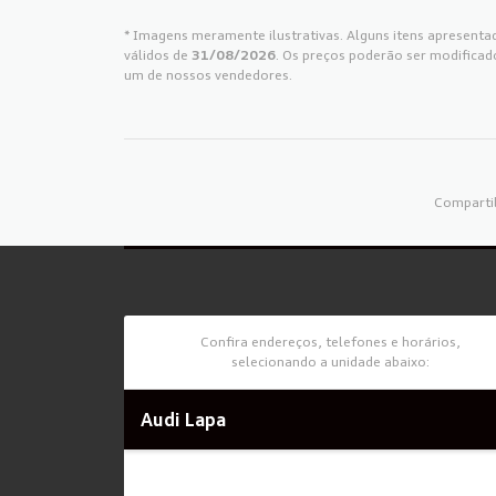
* Imagens meramente ilustrativas. Alguns itens apresentad
válidos de
31/08/2026
. Os preços poderão ser modificad
um de nossos vendedores.
Compartil
Confira endereços, telefones e horários,
selecionando a unidade abaixo:
Audi Lapa