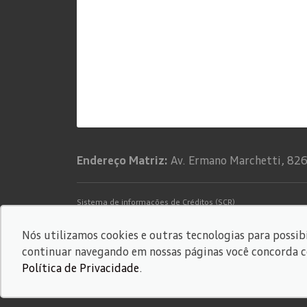
Endereço Matriz:
Av. Ermano Marchetti, 826 
Sistema de informações de Créditos (SCR)
Código de Conduta
Nós utilizamos cookies e outras tecnologias para possibi
© Copyright 2026
-
AutoForce - Todos os direitos reserva
continuar navegando em nossas páginas você concorda com
Confira a nossa
Política de privacidade
.
Política de Privacidade
.