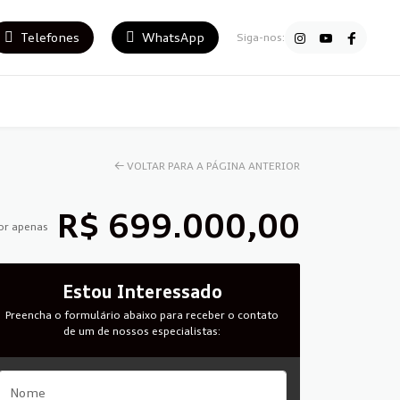
Telefones
WhatsApp
Siga-nos:
←
VOLTAR PARA A PÁGINA ANTERIOR
R$ 699.000,00
or apenas
Estou Interessado
Preencha o formulário abaixo para receber o contato
de um de nossos especialistas: