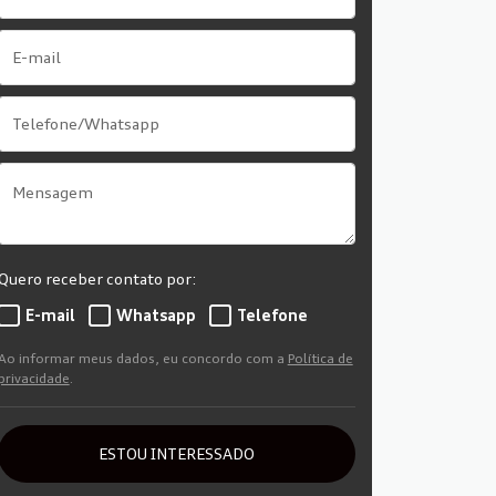
Quero receber contato por:
E-mail
Whatsapp
Telefone
Ao informar meus dados, eu concordo com a
Política de
privacidade
.
ESTOU INTERESSADO