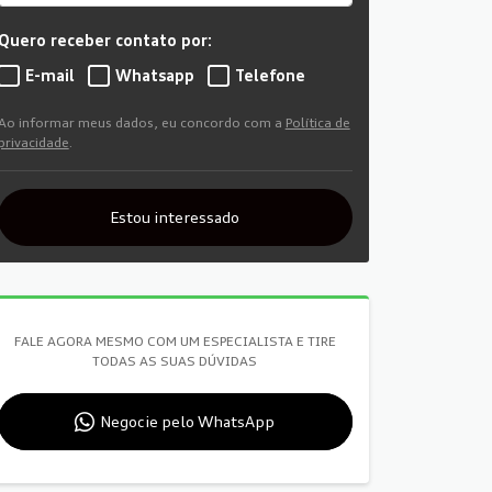
Quero receber contato por:
E-mail
Whatsapp
Telefone
Ao informar meus dados, eu concordo com a
Política de
privacidade
.
Estou interessado
FALE AGORA MESMO COM UM ESPECIALISTA E TIRE
TODAS AS SUAS DÚVIDAS
Negocie pelo WhatsApp