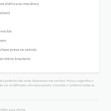
ane elétrica ou mecânica
stível)
omicílio
paro
 chave presa no veículo
rritório brasileiro
os poderão não estar disponíveis nas versões. Preços sugeridos e
 ser modificados sem aviso prévio. Consulte e confirme todas as
tilhe essa oferta: