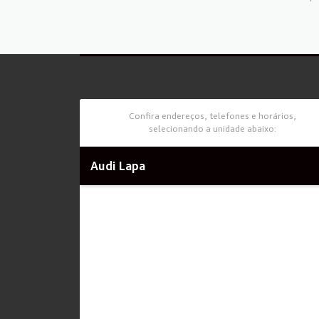
Confira endereços, telefones e horários,
selecionando a unidade abaixo:
Audi Lapa