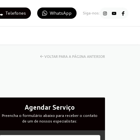
Telefones
WhatsApp
Siga-nos:
← VOLTAR PARA A PÁGINA ANTERIOR
Agendar Serviço
Preencha o formulário abaixo para receber o contato
de um de nossos especialistas: